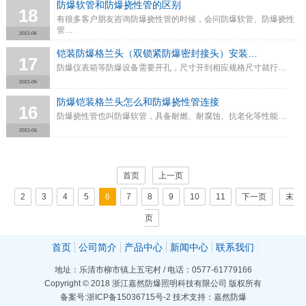
防爆软管和防爆挠性管的区别
18
有很多客户朋友咨询防爆挠性管的时候，会问防爆软管、防爆挠性
管…
2021-06
铠装防爆格兰头（双锁紧防爆密封接头）安装…
17
防爆仪表箱等防爆设备需要开孔，尺寸开到相应规格尺寸就行…
2021-06
防爆铠装格兰头怎么和防爆挠性管连接
16
防爆挠性管也叫防爆软管，具备耐燃、耐腐蚀、抗老化等性能…
2021-06
首页
上一页
2
3
4
5
6
7
8
9
10
11
下一页
末
页
首页
公司简介
产品中心
新闻中心
联系我们
地址：乐清市柳市镇上五宅村 / 电话：0577-61779166
Copyright © 2018 浙江嘉然防爆照明科技有限公司 版权所有
备案号:浙ICP备15036715号-2
技术支持：嘉然防爆