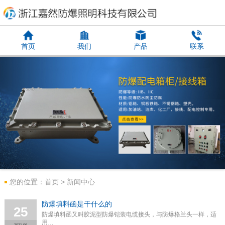
首页
我们
产品
联系
您的位置：
首页
>
新闻中心
防爆填料函是干什么的
25
防爆填料函又叫胶泥型防爆铠装电缆接头，与防爆格兰头一样，适
用…
2021-06