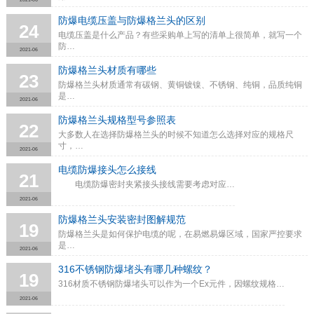
防爆电缆压盖与防爆格兰头的区别
24
电缆压盖是什么产品？有些采购单上写的清单上很简单，就写一个
防…
2021-06
防爆格兰头材质有哪些
23
防爆格兰头材质通常有碳钢、黄铜镀镍、不锈钢、纯铜，品质纯铜
是…
2021-06
防爆格兰头规格型号参照表
22
大多数人在选择防爆格兰头的时候不知道怎么选择对应的规格尺
寸，…
2021-06
电缆防爆接头怎么接线
21
电缆防爆密封夹紧接头接线需要考虑对应…
2021-06
防爆格兰头安装密封图解规范
19
防爆格兰头是如何保护电缆的呢，在易燃易爆区域，国家严控要求
是…
2021-06
316不锈钢防爆堵头有哪几种螺纹？
19
316材质不锈钢防爆堵头可以作为一个Ex元件，因螺纹规格…
2021-06